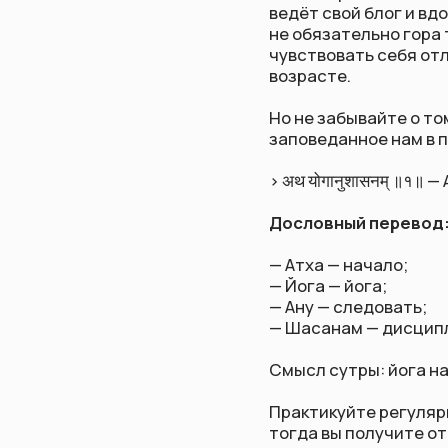
Но не забывайте о том, что
заповеданное нам в первой
> अथ योगानुशासनम् ॥१॥ — Атха
Дословный перевод:
— Атха — начало;
— Йога — йога;
— Ану — следовать;
— Шасанам — дисциплина.
Смысл сутры: йога начинает
Практикуйте регулярно, ди
тогда вы получите от йоги 