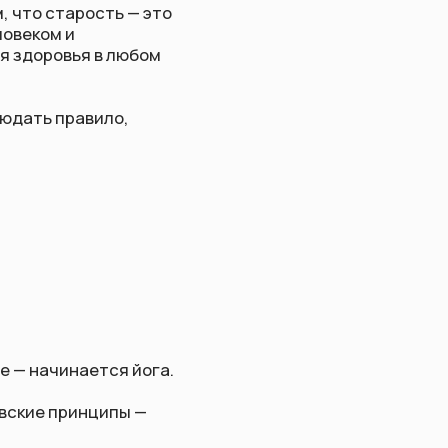
ло,
ся йога.
ипы —