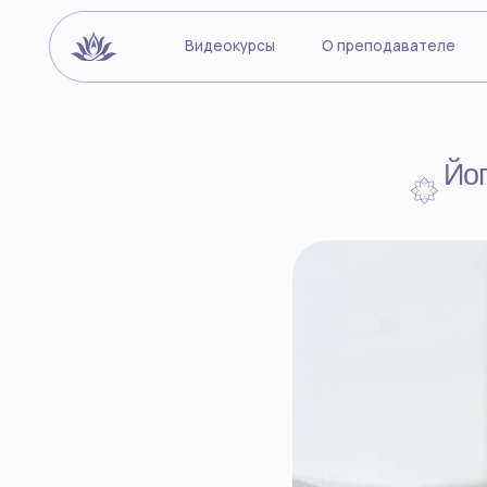
Видеокурсы
О преподавателе
Йогиче
Йога пр