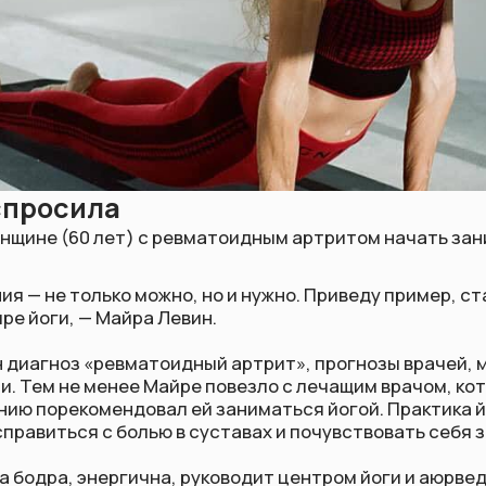
сила
(60 лет) с ревматоидным артритом начать заниматься йог
е только можно, но и нужно. Приведу пример, ставший уже
и, — Майра Левин.
ноз «ревматоидный артрит», прогнозы врачей, мягко говоря,
не менее Майре повезло с лечащим врачом, который в допол
екомендовал ей заниматься йогой. Практика йоги, медитац
ься с болью в суставах и почувствовать себя здоровым чел
ра, энергична, руководит центром йоги и аюрведы в Новой З
яет людей своим примером. Она показывает нам, что старос
ток, недержание и дряхлость, быть пожилым человеком и
 реально, поскольку йога — это путь достижения здоровья 