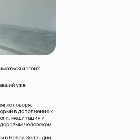
ой?
нение к
ия и
овеком.
еландии,
ть — это
в любом