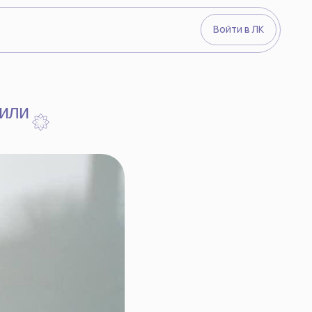
Войти в ЛК
Видеокурсы
О преподава
Йогический 
Войти в ЛК