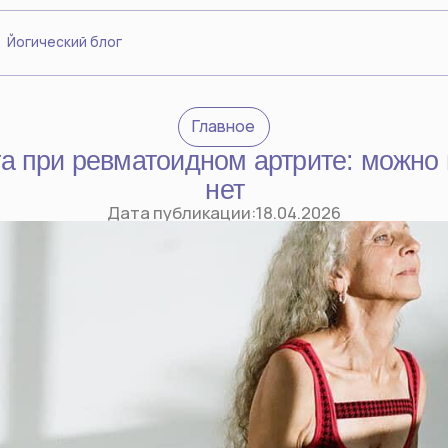
ский блог
Главное
и ревматоидном артрите: можно или
нет
Дата публикации:
18.04.2026