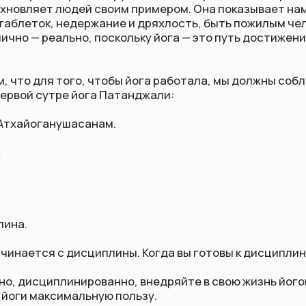
 для того, чтобы йога работала, мы должны соблюдать прави
 сутре йога Патанджали:
йоганушасанам.
ся с дисциплины. Когда вы готовы к дисциплине — начинает
сциплинированно, внедряйте в свою жизнь йоговские принц
максимальную пользу.