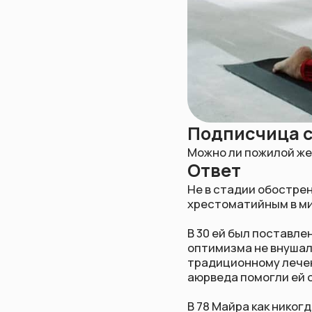
Подписчица спро
Можно ли пожилой женщине 
Ответ
Не в стадии обострения — н
хрестоматийным в мире йог
В 30 ей был поставлен диаг
оптимизма не внушали. Тем 
традиционному лечению пор
аюрведа помогли ей справит
В 78 Майра как никогда бод
ведёт свой блог и вдохновл
не обязательно гора табле
чувствовать себя отлично —
возрасте.