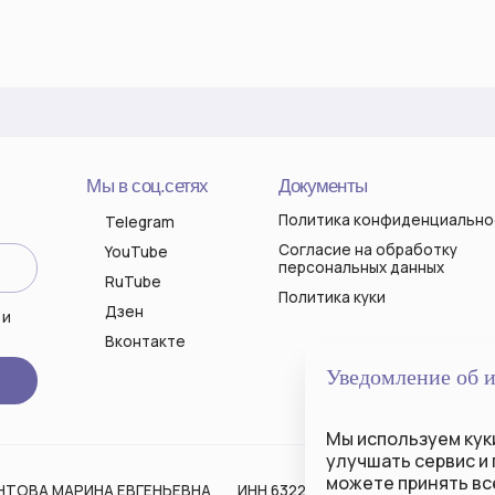
Мы в соц.сетях
Документы
Контак
Политика конфиденциальности
hello@k
Telegram
(вопро
Согласие на обработку
YouTube
персональных данных
RuTube
Политика куки
Дзен
Вконтакте
АРИНА ЕВГЕНЬЕВНА
ИНН 632200860531
ОГРНИП 319631300101827
Уведомление об 
Мы используем куки
улучшать сервис и
можете принять все