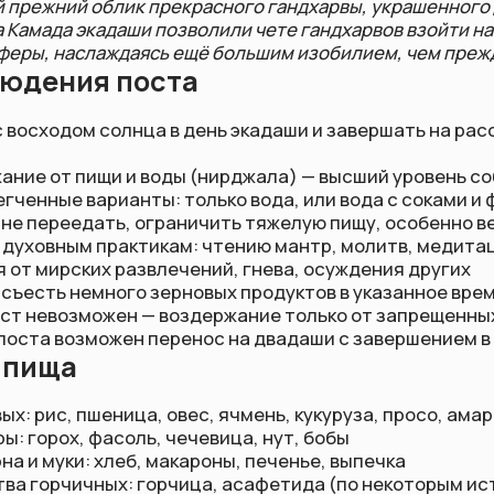
е варианты: только вода, или вода с соками и фруктами
реедать, ограничить тяжелую пищу, особенно вечером
ным практикам: чтению мантр, молитв, медитации
рских развлечений, гнева, осуждения других
ь немного зерновых продуктов в указанное время парана
возможен — воздержание только от запрещенных продуктов
возможен перенос на двадаши с завершением в трийодаши
ща
с, пшеница, овес, ячмень, кукуруза, просо, амарант
ох, фасоль, чечевица, нут, бобы
уки: хлеб, макароны, печенье, выпечка
чичных: горчица, асафетида (по некоторым источникам)
циях)
родукты
ные продукты
и табак
оки, бананы, апельсины, манго, виноград
локо, кефир, йогурт, творог, сметана, топленое масло (гхи
ль, грецкие орехи, кешью, кунжут