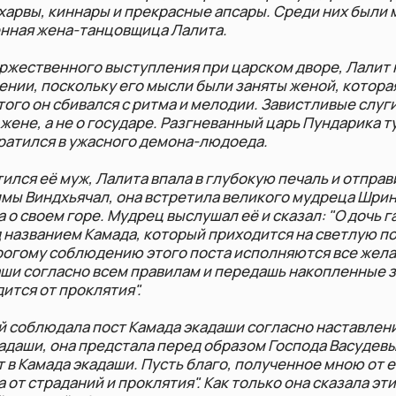
н сбивался с ритма и мелодии. Завистливые слуги донесли цар
а не о государе. Разгневанный царь Пундарика тут же проклял
я в ужасного демона-людоеда.
ё муж, Лалита впала в глубокую печаль и отправилась скитат
ндхьячал, она встретила великого мудреца Шринги и, склони
ем горе. Мудрец выслушал её и сказал: "О дочь гандхарвы! Вс
нием Камада, который приходится на светлую половину меся
 соблюдению этого поста исполняются все желания. Если ты
ласно всем правилам и передашь накопленные заслуги своем
т проклятия".
юдала пост Камада экадаши согласно наставлениям святого. 
 она предстала перед образом Господа Васудевы и произнесла
ада экадаши. Пусть благо, полученное мною от его соблюден
аданий и проклятия". Как только она сказала эти слова, её му
ний облик прекрасного гандхарвы, украшенного драгоценны
да экадаши позволили чете гандхарвов взойти на небесный ко
 наслаждаясь ещё большим изобилием, чем прежде.
ния поста
одом солнца в день экадаши и завершать на рассвете следу
т пищи и воды (нирджала) — высший уровень соблюдения по