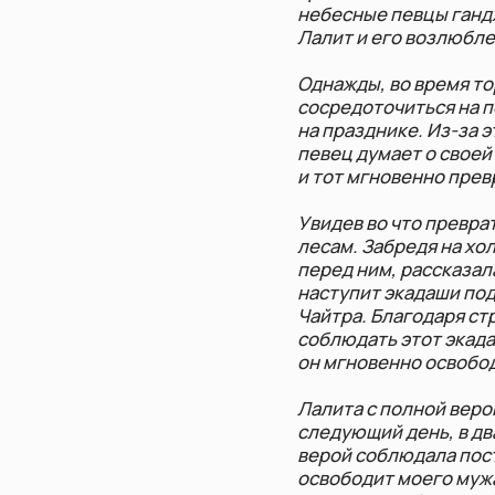
на празднике. Из-за этого о
певец думает о своей жене, 
и тот мгновенно превратилс
Увидев во что превратился е
лесам. Забредя на холмы Ви
перед ним, рассказала о сво
наступит экадаши под назва
Чайтра. Благодаря строгому
соблюдать этот экадаши сог
он мгновенно освободится о
Лалита с полной верой собл
следующий день, в двадаши,
верой соблюдала пост в Кам
освободит моего мужа от стр
мгновенно обрел свой преж
камнями. Сила и слава Кама
подняться в высшие сферы,
Правила соблюде
Начинать пост с восх
дня (двадаши)
Полное воздержание о