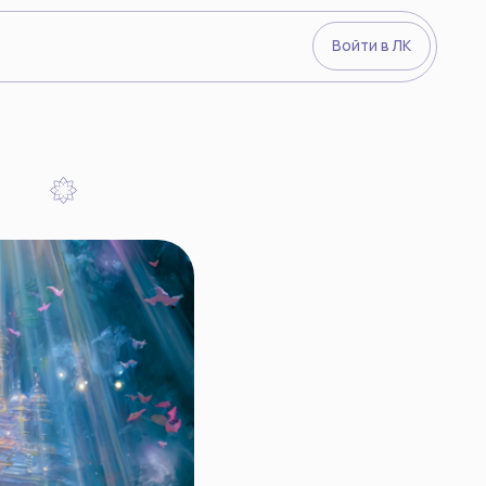
Войти в ЛК
Видеокурсы
О преподава
Йогический 
Войти в ЛК