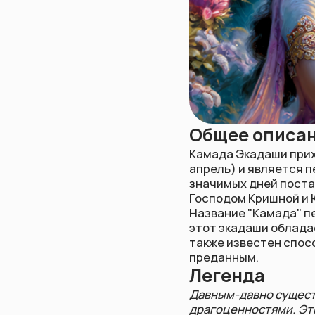
Общее описание
Камада Экадаши приходится
апрель) и является первым 
значимых дней поста в вед
Господом Кришной и Юдхиш
Название "Камада" перевод
этот экадаши обладает осо
также известен способност
преданным.
Легенда
Давным-давно существовал 
драгоценностями. Этим вели
небесные певцы гандхарвы,
Лалит и его возлюбленная 
Однажды, во время торжеств
сосредоточиться на пении, 