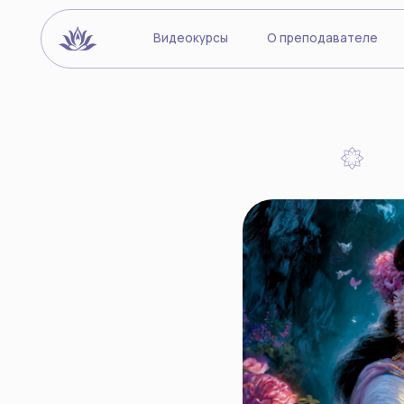
Видеокурсы
О преподавателе
Йогиче
Кам