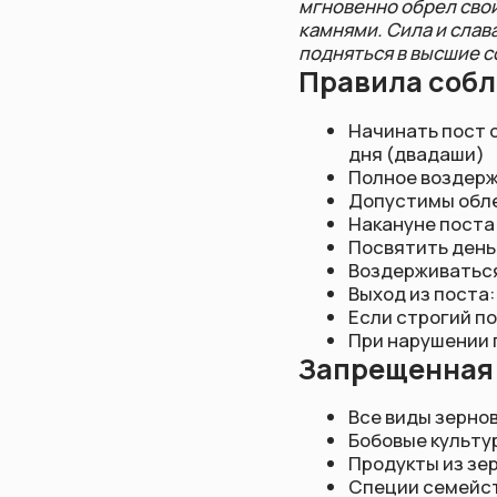
Допустимы облегченны
Накануне поста не пе
Посвятить день духов
Воздерживаться от ми
Выход из поста: съест
Если строгий пост не
При нарушении поста 
Запрещенная пи
Все виды зерновых: ри
Бобовые культуры: гор
Продукты из зерна и м
Специи семейства гор
Мед (в строгих тради
Грибы и дрожжевые п
Лук и чеснок
Мясные, рыбные и яич
Алкогольные напитки 
Допустимая пища
Все виды фруктов: ябл
Молочные продукты: мо
Орехи и семена: минда