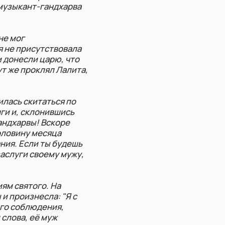
ю, что
 Лалита,
ься по
вшись
коре
ца
 будешь
у мужу,
На
: "Я с
ия,
ж
ми
рабль и
ющего
ста