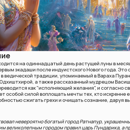
 на одиннадцатый день растущей луны в месяце Чайтра (м
экадаши после индуистского Нового года. Это один из самы
ической традиции, упоминаемый в Вараха Пуране в беседе м
тхирой, а также рассказанный мудрецом Васиштхой царю Д
ится как "исполняющий желания", и согласно священным пи
бой силой воплощать мечты тех, кто искренне его соблюдае
ью сжигать грехи и очищать сознание, даруя высшее благо
невероятно богатый город Ратнапур, украшенный золотом и
колепным городом правил царь Пундарика, а при его дворе 
 киннары и прекрасные апсары. Среди них были музыкант-га
жена-танцовщица Лалита.
енного выступления при царском дворе, Лалит не мог
поскольку его мысли были заняты женой, которая не присутс