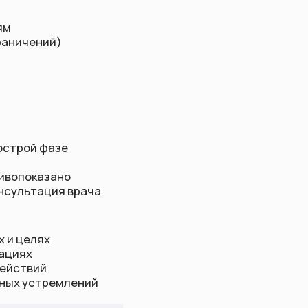
врача
ений
лавное
ты
undalini-class.ru
сы по курсам, обратная связь)