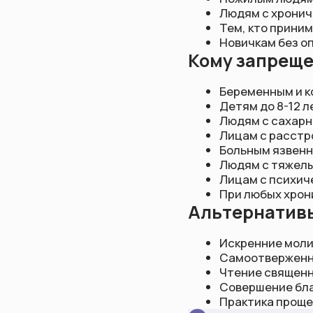
При любых хронически
Альтернативы
Искренние молитвы и 
Самоотверженное служ
Чтение священных тек
Совершение благотво
Практика прощения и 
Соблюдение Камада Экадаши
помнить, что искренность 
здоровье должна оставатьс
Будьте в курсе всех новостей
Узнавайте первыми о событиях и акциях