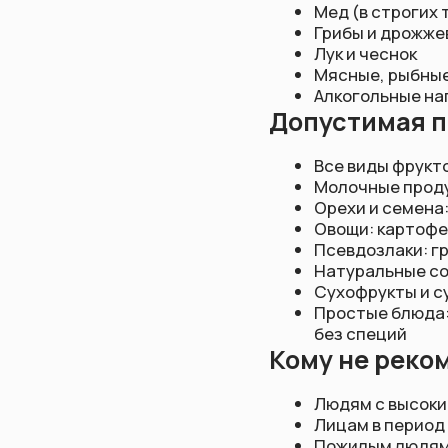
Овощи: картофель, бат
Псевдозлаки: гречка, 
Натуральные соки, тр
Сухофрукты и сушены
Простые блюда: фрукт
без специй
Кому не рекоменд
Людям с высокими фи
Лицам в период восст
Пожилым людям со сл
Людям с хроническими
Тем, кто принимает с
Новичкам без опыта г
Кому запрещено 
Беременным и кормящ
Детям до 8-12 лет
Людям с сахарным диа
Лицам с расстройства
Больным язвенной бол
Людям с тяжелыми заб
Лицам с психическими