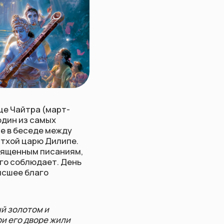
арт-
х
ежду
илипе.
саниям,
т. День
жили
ндхарва
твовала