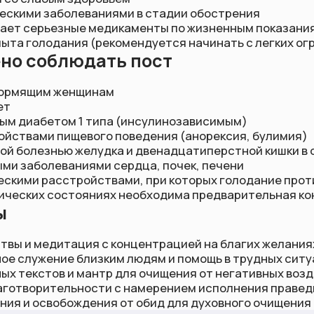
х состояниях необходима предварительная консультация 
медитация с концентрацией на благих желаниях и целях
ение близким людям и помощь в трудных ситуациях
стов и мантр для очищения от негативных воздействий
рительности с намерением исполнения праведных устремл
освобождения от обид для духовного очищения
 — это путь к внутреннему очищению и духовному росту. Г
намерений важнее строгости соблюдения правил, а забота о
я приоритетом на этом пути самосовершенствования.
Мы в соц.сетях
Документы
Контак
Политика конфиденциальности
hello@k
Telegram
(вопро
Согласие на обработку
YouTube