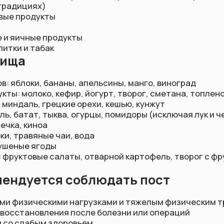
ат, тыква, огурцы, помидоры (исключая лук и чеснок)
киноа
авяные чаи, вода
е ягоды
овые салаты, отварной картофель, творог с фруктами, овощ
уется соблюдать пост
зическими нагрузками и тяжелым физическим трудом
ановления после болезни или операций
абым здоровьем
 заболеваниями в стадии обострения
ерьезные медикаменты по жизненным показаниям
олодания (рекомендуется начинать с легких ограничений)
соблюдать пост
им женщинам
бетом 1 типа (инсулинозависимым)
ми пищевого поведения (анорексия, булимия)
езнью желудка и двенадцатиперстной кишки в острой фазе
олеваниями сердца, почек, печени
 расстройствами, при которых голодание противопоказано