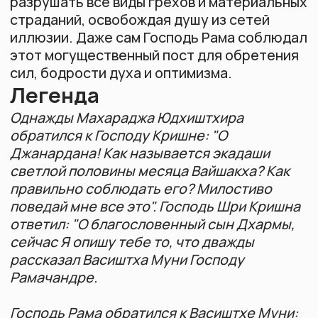
рассказал Васиштха Муни Господу
Рамачандре.
Господь Рама обратился к Васиштхе Муни:
"О великий святой, Я хочу услышать о
лучшем среди всех дней поста — дне,
разрушающем все виды грехов и печалей. Я
долго страдал в разлуке со Своей дорогой
Ситой и хочу услышать от тебя, как
прекратить эти страдания".
Васиштха Муни ответил: "О Господь Рама!
Экадаши светлой половины месяца
Вайшакха известен как Мохини экадаши. Он
устраняет все грехи и освобождает из
сетей иллюзии удачливую душу,
соблюдавшую его. Этот благоприятный
экадаши устраняет с пути все препятствия
и избавляет от несчастья. Милостиво
выслушай описание его величия, ибо даже
просто слушая об этом экадаши, можно
избавиться от величайших грехов.
На берегу священной реки Сарасвати
некогда был чудесный город Бхадравати,