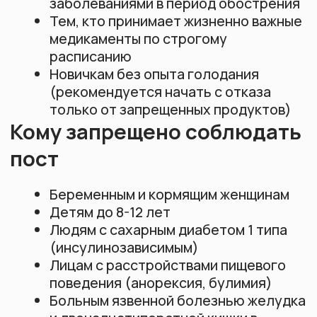
Согласие на обработку
персональных данных
Политика куки
Контакты
hello@kundalini-class.ru
(вопросы по курсам, обратная
связь)
©2026 все права защищены
Разработка сайта
ИП КСЕНОФОНТОВА МАРИНА ЕВГЕНЬЕВНА
ИНН 632200860531
ОГРНИП 319631300101827