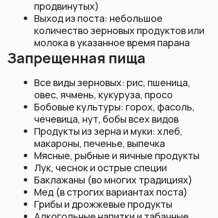
Беременным и кормящим женщинам
Детям до 8-12 лет
Людям с сахарным диабетом 1 типа
(инсулинозависимым)
Лицам с расстройствами пищевого
поведения (анорексия, булимия)
Больным язвенной болезнью желудка
и двенадцатиперстной кишки в
острой фазе
Людям с тяжелыми заболеваниями
сердца, печени, почек
Лицам с психическими
расстройствами
При эпилепсии и других
неврологических заболеваниях
При любых серьезных хронических
состояниях необходима
консультация врача
Альтернативы
Искренние размышления о природе
реальности и освобождении от
иллюзорных привязанностей
Помощь людям, попавшим в трудные
жизненные ситуации из-за