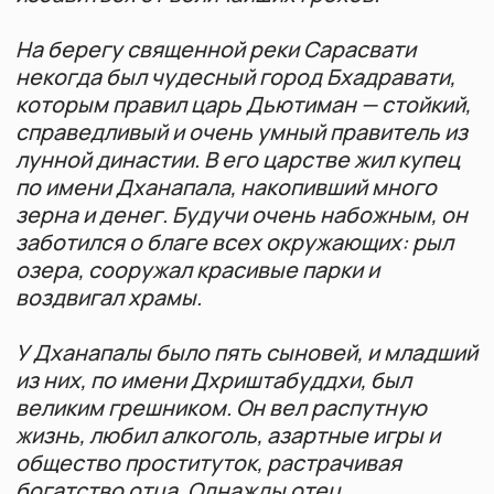
Такое существование Дхриштабуддхи
продолжалось достаточно долго. Но
однажды в месяц Вайшакха, силой какого-
то доброго дела, совершенного в прошлом,
он набрел на священный ашрам Каундиньи
Муни. Великий святой, только что
совершивший омовение в Ганге, проходил
мимо, и несколько капель священной воды
попали на блудного сына. В ту же минуту он
освободился от своего невежества и
уменьшил негативную карму.
Дхриштабуддхи с чистым разумом осознал
все свои проступки и, упав на колени перед
святым, взмолился: "О великий мудрец, я
совершил множество грехов. Пожалуйста,
расскажи мне способ, как можно
очиститься". Великий риши,
смилостивившись, ответил: "Сынок,
выслушай меня внимательно. В светлую
половину месяца Вайшакха наступит
священный Мохини экадаши. Этот экадаши
с легкостью уничтожает даже
огромнейшие грехи! Если ты с
преданностью будешь поститься в этот