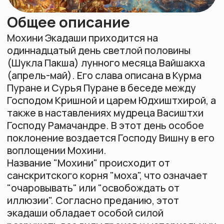
Господом Кришной и царем Юдхиштхирой, а
также в наставлениях мудреца Васиштхи
Господу Рамачандре. В этот день особое
поклонение воздается Господу Вишну в его
воплощении Мохини.
Название "Мохини" происходит от
Видеокурсы
О преподавателе
Йогический блог
Войти в ЛК
санскритского корня "моха", что означает
"очаровывать" или "освобождать от
иллюзии". Согласно преданию, этот
экадаши обладает особой силой
разрушать все виды грехов и материальных
страданий, освобождая душу из сетей
иллюзии. Даже сам Господь Рама соблюдал
этот могущественный пост для обретения
сил, бодрости духа и оптимизма.
Легенда
Однажды Махараджа Юдхиштхира
обратился к Господу Кришне: "О
Джанардана! Как называется экадаши
светлой половины месяца Вайшакха? Как
правильно соблюдать его? Милостиво
поведай мне все это". Господь Шри Кришна
ответил: "О благословенный сын Дхармы,
сейчас Я опишу тебе то, что дважды