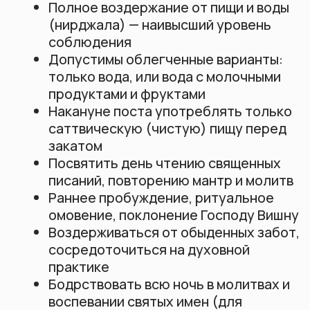
отварной картофель
Кому не рекомендуется
соблюдать пост
Людям, выполняющим тяжелый
физический труд или интенсивные
тренировки
Лицам в период восстановления
после болезни или хирургических
вмешательств
Пожилым людям с ослабленным
здоровьем
Людям с хроническими
заболеваниями в период обострения
Тем, кто принимает жизненно важные
медикаменты по строгому
расписанию
Новичкам без опыта голодания
(рекомендуется начать с отказа
только от запрещенных продуктов)
Кому запрещено соблюдать
пост