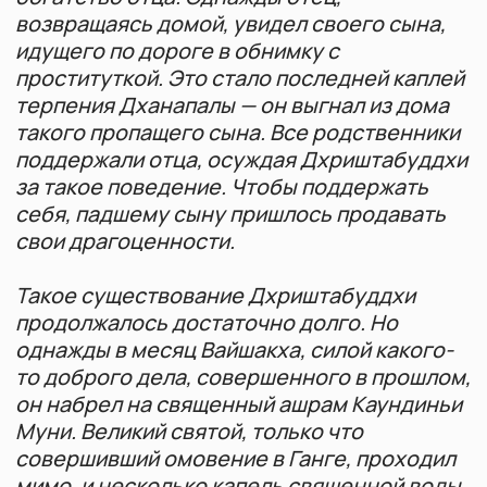
экадаши, то освободишься от последствий
всех грехов не только этой, но и многих
прошлых жизней".
Услышав эти слова великого мудреца,
Дхриштабуддхи обрадовался и стал
соблюдать экадаши согласно правилам и
предписаниям. Соблюдая этот Мохини
экадаши, самый греховный Дхриштабуддхи
вскоре избавился от следствий всех своих
грехов и, обретя божественное тело,
вернулся во всеблагую обитель Господа
Вишну на спине Гаруды."
Правила соблюдения поста
Начинать пост с восходом солнца в
день экадаши, завершать на рассвете
двадаши
Полное воздержание от пищи и воды
(нирджала) — наивысший уровень
соблюдения
Допустимы облегченные варианты:
только вода, или вода с молочными
продуктами и фруктами
Накануне поста употреблять только