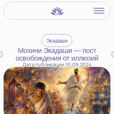
Видеокурсы
О преподавате
Экадаши
Йогический бл
Мохини Экадаши — пост
освобождения от иллюзий
Войти в ЛК
Дата публикации:
10.09.2024
Общее описание
Мохини Экадаши приходится на
одиннадцатый день светлой половины
(Шукла Пакша) лунного месяца Вайшакха
(апрель-май). Его слава описана в Курма
Пуране и Сурья Пуране в беседе между