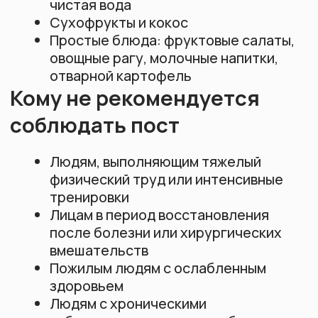
Будьте в курсе всех новостей
Узнавайте первыми о событиях и
акциях
Я соглашаюсь на
обработку
персональных данных
и получение
рассылок
Подписаться
Мы в соц.сетях
Telegram
YouTube
RuTube
Дзен
Вконтакте
Документы
Политика конфиденциальности