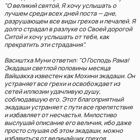
которым правил царь Дьютиман — стойкий,
справедливый и очень умный правитель из
лунной династии. В его царстве жил купец
по имени Дханапала, накопивший много
зерна и денег. Будучи очень набожным, он
заботился о благе всех окружающих: рыл
озера, сооружал красивые парки и
воздвигал храмы.
У Дханапалы было пять сыновей, и младший
из них, по имени Дхриштабуддхи, был
великим грешником. Он вел распутную
жизнь, любил алкоголь, азартные игры и
общество проституток, растрачивая
богатство отца. Однажды отец,
возвращаясь домой, увидел своего сына,
идущего по дороге в обнимку с
проституткой. Это стало последней каплей
терпения Дханапалы — он выгнал из дома
такого пропащего сына. Все родственники
поддержали отца, осуждая Дхриштабуддхи
за такое поведение. Чтобы поддержать
себя, падшему сыну пришлось продавать
свои драгоценности.