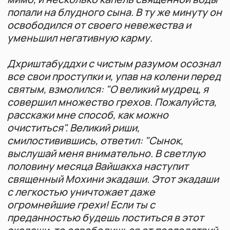
саттвическую (чистую) пищу перед
закатом
Посвятить день чтению священных
писаний, повторению мантр и молитв
Раннее пробуждение, ритуальное
омовение, поклонение Господу Вишну
Воздерживаться от обыденных забот,
сосредоточиться на духовной
практике
Бодрствовать всю ночь в молитвах и
воспевании святых имен (для
продвинутых)
Выход из поста: небольшое
количество зерновых продуктов или
молока в указанное время парана
Запрещенная пища
Все виды зерновых: рис, пшеница,
овес, ячмень, кукуруза, просо
Бобовые культуры: горох, фасоль,
чечевица, нут, бобы всех видов
Продукты из зерна и муки: хлеб,
макароны, печенье, выпечка
Мясные, рыбные и яичные продукты
Лук, чеснок и острые специи