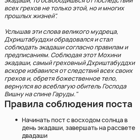
Баклажаны (во многих традициях)
Мед (в строгих вариантах поста)
Грибы и дрожжевые продукты
Алкогольные напитки и табачные
изделия
Пища, приготовленная другими
людьми
Допустимая пища
Все виды фруктов: яблоки, бананы,
апельсины, манго, виноград
Молочные продукты: молоко, йогурт,
творог, топленое масло (гхи)
Орехи и семена: миндаль, грецкие
орехи, кешью, кунжутные семена
Корнеплоды: картофель, батат,
морковь, свекла
Тыквенные культуры: тыква, огурцы,
кабачки
Псевдозлаки: гречка, амарант, киноа
Натуральные соки, травяные чаи,
чистая вода
Сухофрукты и кокос
Простые блюда: фруктовые салаты,
овощные рагу, молочные напитки,