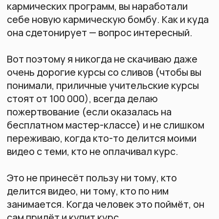
Когда-нибудь он поймёт, что
определённые обстоятельства в его жизни
перестанут повторяться, если он научится
с лёгким сердцем платить другому за его
труд.
Система энергообмена работает
безотказно. Если учитель не берёт плату
за свои занятия, его энергопоток начнёт
проседать.
Если ученик не отдаёт оговоренную плату
— энергия уходит в двойном объёме из
центров, отвечающих за важные аспекты
жизнедеятельности. Человек не хочет
платить деньгами — расплачивается
энергией из других центров.
Кстати, Йоги Бхаджан, помогая хиппи
избавиться от зависимости от
психоактивных веществ и понимая, что у
них нет денег на классы, разбрасывал
вокруг своего ашрама монеты. Ученики их