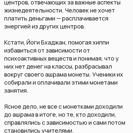
Будьте в курсе всех новостей
Узнавайте первыми о событиях и
акциях
Я соглашаюсь на
обработку
персональных данных
и получение
рассылок
Подписаться
Мы в соц.сетях
Telegram
YouTube
RuTube
Дзен
Вконтакте