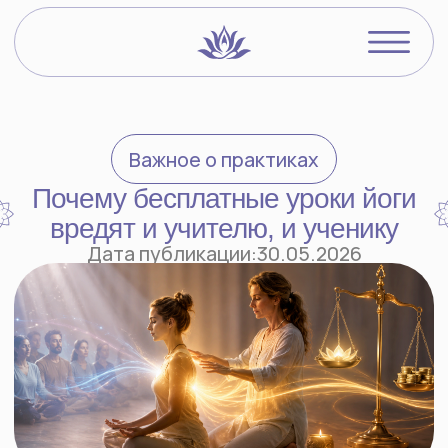
Видеокурсы
О преподавате
Важное о практиках
Йогический бл
Почему бесплатные уроки йоги
вредят и учителю, и ученику
Войти в ЛК
Дата публикации:
30.05.2026
Светлана задала вопрос
Я учитель Хатха-йоги, всё время мучает
вопрос: можно ли давать уроки
бесплатно?