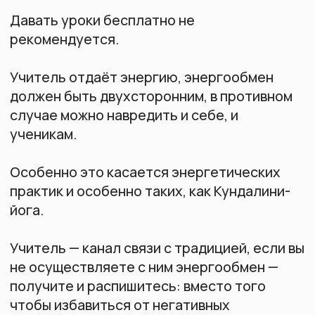
не осуществляете с ним энергообмен —
получите и распишитесь: вместо того
чтобы избавиться от негативных
кармических программ, вы наработали
себе новую кармическую бомбу. Как и куда
она сдетонирует — вопрос интересный.
Вот поэтому я никогда не скачиваю даже
очень дорогие курсы со сливов (чтобы вы
понимали, приличные учительские курсы
стоят от 100 000), всегда делаю
пожертвование (если оказалась на
бесплатном мастер-классе) и не слишком
переживаю, когда кто-то делится моими
видео с теми, кто не оплачивал курс.
Это не принесёт пользу ни тому, кто
делится видео, ни тому, кто по ним
занимается. Когда человек это поймёт, он
сам придёт и купит курс.
Если он пользуется информацией, за
которую не заплатил, — это его карма.