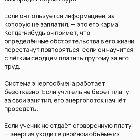
собирали и оплачивали этими монетами
занятия.
Ясное дело, не все с монетками доходили
до ашрама в итоге, но те, кто доходили,
справлялись с зависимостью и сами потом
становились учителями.
Такой энергообмен работал, поскольку
Йоги Бхаджан говорил, что человек
находил чужие деньги, а за занятие
отдавал уже свои. А для Бхаджана это было
актом благотворительности.
Единственная практика в Кундалини-йоге,
которая не требует оплаты, — Утренняя
Садхана, во всех остальных практиках
энергообмен должен осуществляться.
В общем, если не хотите вредить себе и
ученикам — берите оплату за уроки.