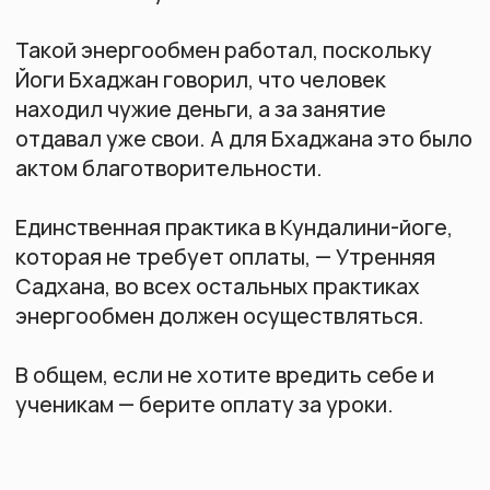
Документы
Политика конфиденциальности
Согласие на обработку
персональных данных
Политика куки
Контакты
hello@kundalini-class.ru
(вопросы по курсам, обратная
связь)
©2026 все права защищены
Разработка сайта
ИП КСЕНОФОНТОВА МАРИНА ЕВГЕНЬЕВНА
ИНН 632200860531
ОГРНИП 319631300101827