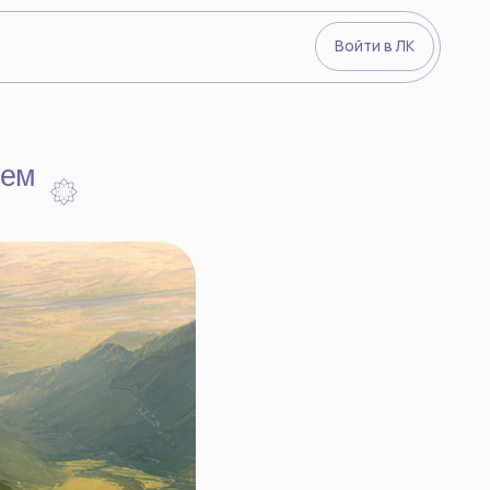
Войти в ЛК
Видеокурсы
О преподава
Йогический 
Войти в ЛК