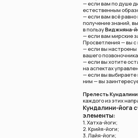
— если вам мирские заботы 
Просветления — вы с голово
— если вы настроены решит
вашего позвоночника, — вам
— если вы хотите оставить 
на аспектах управления эне
— если вы выбираете путь п
ним — вы заинтересуетесь
Прелесть Кундалини-йоги 
каждого из этих направлени
Кундалини-йога считае
элементы:
1. Хатха-йоги;
2. Крийя-йоги;
3. Лайя-йоги;
4. Интегральной йоги;
5. Виджняна-йоги.
В итоге Кундалини-йог
1. физическую оболочку (Ан
2. энергетическую оболочк
3. оболочку сознания (Мано
4. кармическую оболочку (В