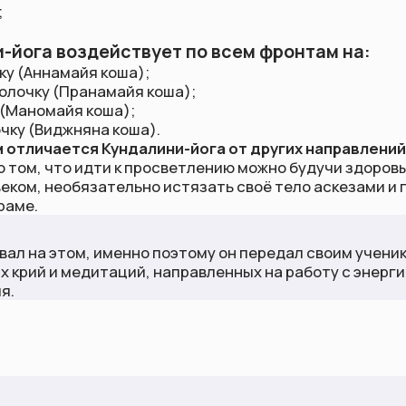
чается Кундалини-йога от других направлений,
— это то, чт
 что идти к просветлению можно будучи здоровым, успешным
еобязательно истязать своё тело аскезами и посвящать с
 этом, именно поэтому он передал своим ученикам огромное
 и медитаций, направленных на работу с энергиями процвет
Мы в соц.сетях
Документы
Контак
Политика конфиденциальности
hello@k
Telegram
(вопро
Согласие на обработку
YouTube
персональных данных
RuTube
Политика куки
Дзен
Вконтакте