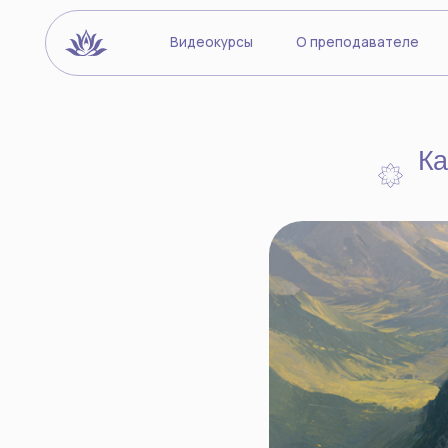
Видеокурсы
О преподавателе
Йогиче
Как вы