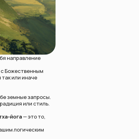
ние
нным
че
апросы.
стиль.
о то,
ским
ерез
м выбор