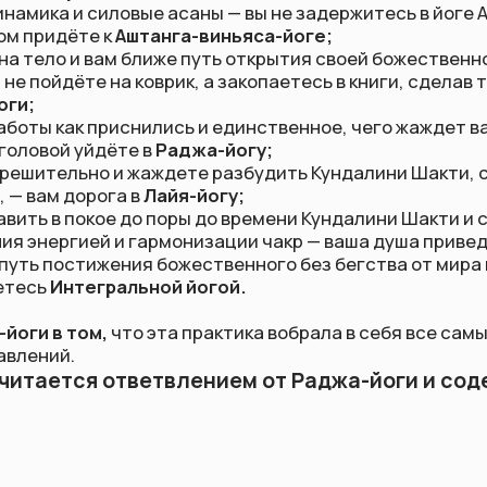
как приснились и единственное, чего жаждет ваша душа, — э
й уйдёте в
Раджа-йогу;
ельно и жаждете разбудить Кундалини Шакти, спящую в осн
 дорога в
Лайя-йогу;
в покое до поры до времени Кундалини Шакти и сконцентрир
ргией и гармонизации чакр — ваша душа приведёт вас в
Крий
остижения божественного без бегства от мира или разрыва 
Интегральной йогой.
в том,
что эта практика вобрала в себя все самые сильные с
й.
тся ответвлением от Раджа-йоги и содержит в се
а воздействует по всем фронтам на:
намайя коша);
у (Пранамайя коша);
майя коша);
иджняна коша).