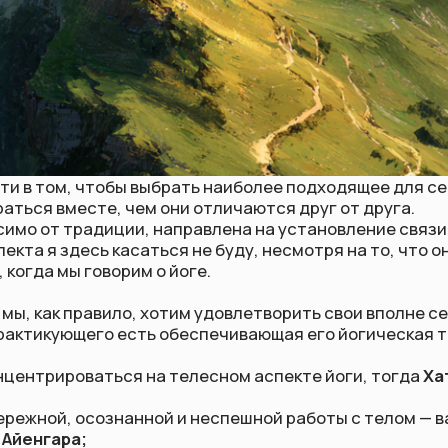
том, чтобы выбрать наиболее подходящее для себя направле
вместе, чем они отличаются друг от друга.
от традиции, направлена на установление связи с Божестве
здесь касаться не буду, несмотря на то, что он так или ина
 мы говорим о йоге.
как правило, хотим удовлетворить свои вполне себе земные з
ующего есть обеспечивающая его йогическая традиция или 
рироваться на телесном аспекте йоги, тогда
Хатха-йога
— эт
ой, осознанной и неспешной работы с телом — вашим логиче
ара;
а и силовые асаны — вы не задержитесь в йоге Айенгара и
дёте к
Аштанга-виньяса-йоге;
ло и вам ближе путь открытия своей божественной природы ч
йдёте на коврик, а закопаетесь в книги, сделав таким образо