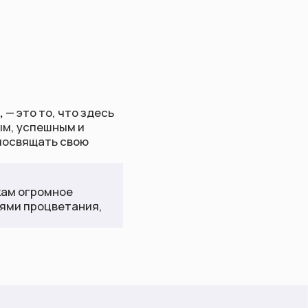
о здесь
 и
вою
ания,
ты
undalini-class.ru
сы по курсам, обратная связь)