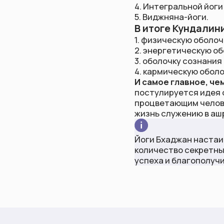
И самое главное, чем отли
постулируется идея о том,
процветающим человеком, н
жизнь служению в ашраме.
Йоги Бхаджан настаивал на
количество секретных крий
успеха и благополучия.
Будьте в курсе всех новостей
Узнавайте первыми о событиях и акциях
Я соглашаюсь на
обработку персональных данных
и
получение рассылок