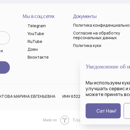
АРИНА ЕВГЕНЬЕВНА
ИНН 632200860531
ОГРНИП 319631300101827
Уведомление об 
Мы используем куки
улучшать сервис и
можете принять все
Сат Нам!
Tilda
Made on