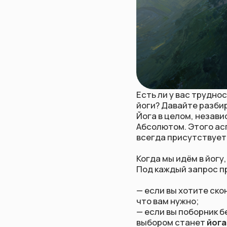
Есть ли у вас трудности в 
йоги? Давайте разбираться 
Йога в целом, независимо 
Абсолютом. Этого аспекта я 
всегда присутствует, когда
Когда мы идём в йогу, мы, 
Под каждый запрос практик
— если вы хотите сконцент
что вам нужно;
— если вы поборник бережн
выбором станет
йога Айенг
— если вам по душе динамик
естественным образом при
— если вам всё равно на те
получение знаний, вы не по
в пользу
Виджняна-йоги;