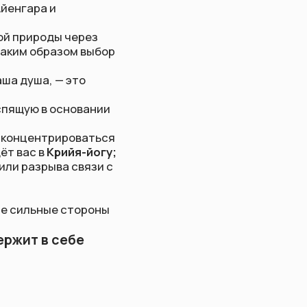
то
овании
оваться
я-йогу;
связи с
тороны
бе