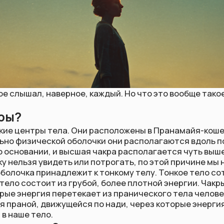
ал, наверное, каждый. Но что это вообще такое и зачем о ни
нтры тела. Они расположены в Пранамайя-коше — в праниче
зической оболочки они располагаются вдоль позвоночника:
вании, и высшая чакра располагается чуть выше макушки гол
я увидеть или потрогать, по этой причине мы не можем уви
а принадлежит к тонкому телу. Тонкое тело соткано из тонк
остоит из грубой, более плотной энергии. Чакры, или центры
нергия перетекает из пранического тела человека в физичес
й, движущейся по нади, через которые энергия из божеств
 тело.
акры?
очников, чакры вращаются то по часовой стрелке, то проти
 сведениям других исследователей, чакры вращаются
стрелке. Ясно одно: чакры вращаются и обеспечивают наше 