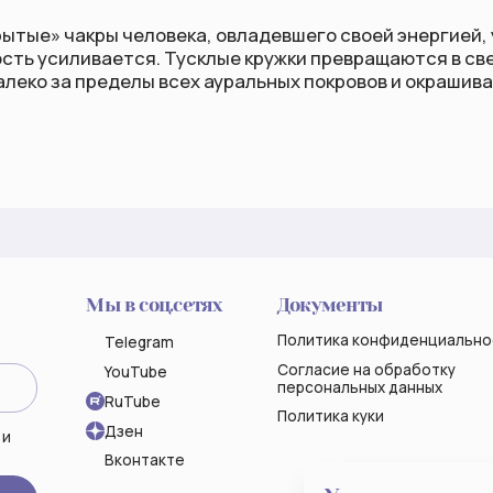
Мы в соц.сетях
Документы
Конт
Политика конфиденциальности
hello@k
Telegram
(вопро
Согласие на обработку
YouTube
персональных данных
RuTube
Политика куки
Дзен
Вконтакте
АРИНА ЕВГЕНЬЕВНА
ИНН 632200860531
ОГРНИП 319631300101827