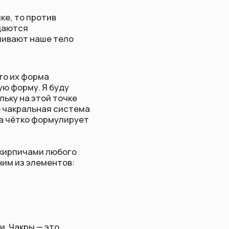
буду
точке
 система
мулирует
юбого
нтов:
о
я чакра
я
— это
ационно