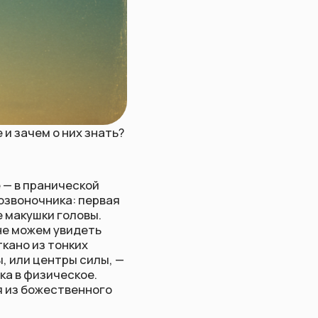
х знать?
ской
 первая
овы.
деть
их
 силы, —
кое.
енного
в
тело