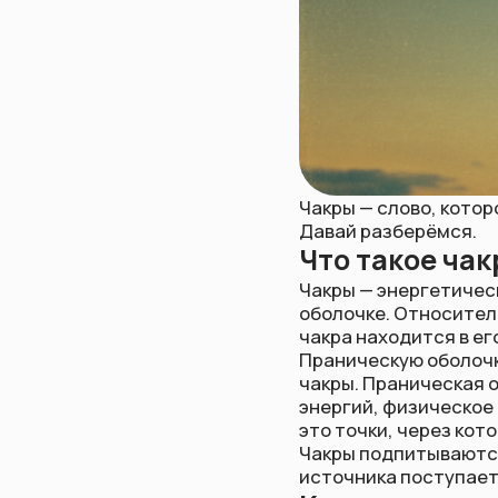
Чакры — слово, которое слыш
Давай разберёмся.
Что такое чакры?
Чакры — энергетические це
оболочке. Относительно фи
чакра находится в его осно
Праническую оболочку нельз
чакры. Праническая оболочк
энергий, физическое тело с
это точки, через которые э
Чакры подпитываются прано
источника поступает в наше
Как вращаются ч
Согласно данным одних ист
часовой стрелки. Согласно
исключительно по часовой 
энергией.