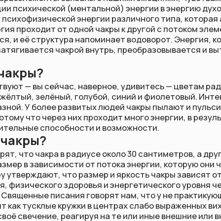
 вы сейчас, наверное, удивитесь — цветам радуги: снизу вв
й, зелёный, голубой, синий и фиолетовый. Интенсивность э
 У более развитых людей чакры пылают и пульсируют ярким
то через них проходит много энергии, в результате чего у 
ые способности и возможности.
ры?
о чакра в радиусе около 30 сантиметров, а другие считают,
 зависимости от потока энергии, которую они через себя
рждают, что размер и яркость чакры зависят от степени
ческого здоровья и энергетического уровня человека, а та
енные писания говорят нам, что у не практикующих людей ч
тусклые кружки в центрах слабо выраженных вихрей, иногда 
ечение, реагируя на те или иные внешние или внутренние
чакры человека, овладевшего своей энергией, увеличивают
силивается. Тусклые кружки превращаются в сверкающие лу
 за пределы всех ауральных покровов и окрашивают своим с