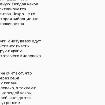
ерх идут
тих
человека
 что
кже от
акры
эти
ся в
чами
вечением