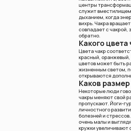
Цвета чакр соответствуют —
красный, оранжевый, жёлты
цветов может быть разной.
жизненным светом, потому ч
открываются дополнительн
Каков размер чак
Некоторые люди говорят, чт
чакры меняют свой размер в
пропускают. Йоги-гуру утве
личностного развития, физи
болезней и стрессов. Свящ
очень малы и выглядят как 
кружки увеличивают своё св
раздражители.
Пробуждённые, «открытые» 
размерах, их светимость у
вихри, они выходят далеко
все тонкие тела.