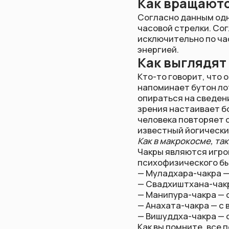
Как выглядят чак
Кто-то говорит, что они по
напоминает бутон лотоса, 
опираться на сведения, сог
зрения настаивает большин
человека повторяет строен
известный йогический прин
Как в макрокосме, так и в м
Чакры являются игровой пл
психофизического бытия. К
— Муладхара-чакра — с зем
— Свадхиштхана-чакра — с 
— Манипура-чакра — с огнём
— Анахата-чакра — с воздух
— Вишуддха-чакра — с акаш
Как вы помните, все первоэ
центры трансформации псих
служит вместилищем психоф
дыханием, когда энергия пр
вихрь. Чакра вращается, и 
совпадает с чакрой, затяг
обратно.
Какого цвета чак