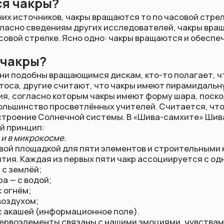
ры?
добны вращающимся дискам, кто-то полагает, что их форма
другие считают, что чакры имеют пирамидальную форму. Я 
ласно которым чакры имеют форму шара, поскольку на этой 
ство просветлённых учителей. Считается, что чакральная
ие Солнечной системы. В «Шива-самхите» Шива чётко фор
цип:
икрокосме.
ощадкой для пяти элементов и строительными кирпичами л
аждая из первых пяти чакр ассоциируется с одним из элеме
лёй;
водой;
;
ом;
ей (информационное поле).
лементы связаны с нашими эмоциями, чувствами. Чакры — эт
ической (ментальной) энергии в энергию духовную. Кажда
изической энергии различного типа, которая активируетс
оходит от одной чакры к другой с потоком элементов. Чакра 
её структура напоминает водоворот. Энергия, которая вибр
ивается чакрой внутрь, преобразовывается и выталкивается
ры?