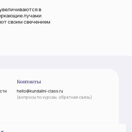
акты
undalini-class.ru
сы по курсам, обратная связь)
Разработка сайта