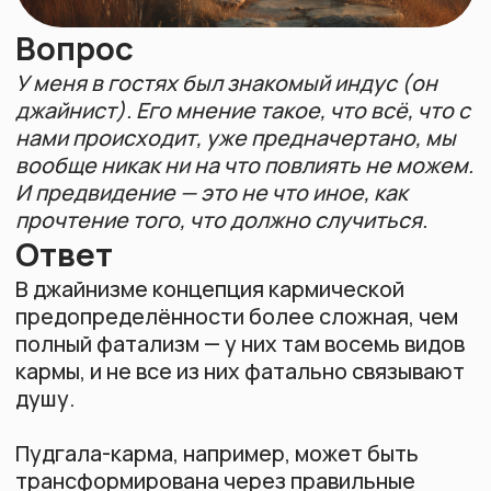
прочтение того, что должно случиться.
Ответ
В джайнизме концепция кармической
предопределённости более сложная, чем
полный фатализм — у них там восемь видов
Видеокурсы
О преподавателе
Йогический блог
Войти в ЛК
кармы, и не все из них фатально связывают
душу.
Пудгала-карма, например, может быть
трансформирована через правильные
действия (практика или правильная
реакция на событие).
В йоге три вида кармы: санчита-карма
(накопленная), прарабдха-карма
(приведённая в действие) и криямана-
карма (создаваемая сейчас).
Прарабдху не обойдёшь, не объедешь —
это то, что уже запущено в действие. То
есть если в вашем поле уже запущена та
или иная программа, то событие
произойдёт. Кундалини-йога способна
смягчать такого рода карму, но не