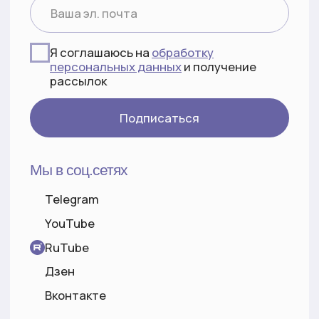
ИНН 632200860531
ОГРНИП 319631300101827