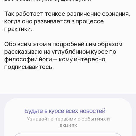
Telegram
YouTube
RuTube
Дзен
Вконтакте
Документы
Политика конфиденциальности
Согласие на обработку
персональных данных
Политика куки
Контакты
hello@kundalini-class.ru
(вопросы по курсам, обратная
связь)
©2026 все права защищены
Разработка сайта
ИП КСЕНОФОНТОВА МАРИНА ЕВГЕНЬЕВНА