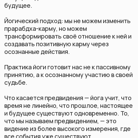
практики.
Обо всём этом я подробнейшим образом
рассказываю на углублённом курсе по
философии йоги — кому интересно,
подписывайтесь.
Будьте в курсе всех новостей
Узнавайте первыми о событиях и
акциях
Я соглашаюсь на
обработку
персональных данных
и получение
рассылок
Подписаться
Мы в соц.сетях