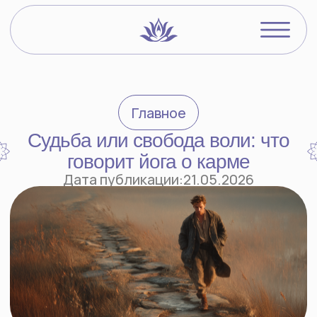
Видеокурсы
О преподавате
Главное
Йогический бл
Судьба или свобода воли: что
говорит йога о карме
Войти в ЛК
Дата публикации:
21.05.2026
Вопрос
У меня в гостях был знакомый индус (он
джайнист). Его мнение такое, что всё, что с
нами происходит, уже предначертано, мы
вообще никак ни на что повлиять не можем.
И предвидение — это не что иное, как