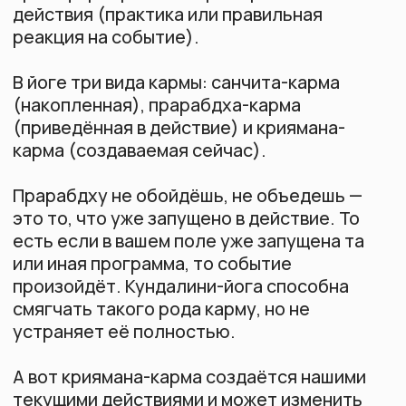
устраняет её полностью.
А вот криямана-карма создаётся нашими
текущими действиями и может изменить
будущее.
Йогический подход: мы не можем изменить
прарабдха-карму, но можем
трансформировать своё отношение к ней и
создавать позитивную карму через
осознанные действия.
Практика йоги готовит нас не к пассивному
принятию, а к осознанному участию в своей
судьбе.
Что касается предвидения — йога учит, что
время не линейно, что прошлое, настоящее
и будущее существуют одновременно. То,
что мы называем предвидением, — это
видение из более высокого измерения, где
все события уже существуют.
Так работает тонкое различение сознания,
когда оно развивается в процессе