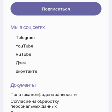
hello@kundalini-class.ru
(вопросы по курсам, обратная
связь)
©2026 все права защищены
Разработка сайта
ИП КСЕНОФОНТОВА МАРИНА ЕВГЕНЬЕВНА
ИНН 632200860531
ОГРНИП 319631300101827