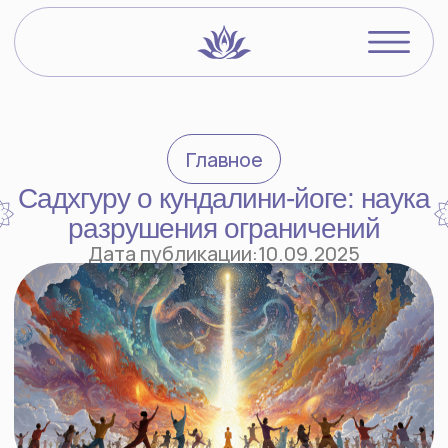
Видеокурсы
О преподавате
Главное
Йогический бл
Садхгуру о кундалини-йоге: наука
разрушения ограничений
Войти в ЛК
Дата публикации:
10.09.2025
Вот что говорит Садхгуру о Кундалини-
йоге:
«Кундалини-йога: наука о том, как
разрушить ограничения.
Вся йога в той или иной степени