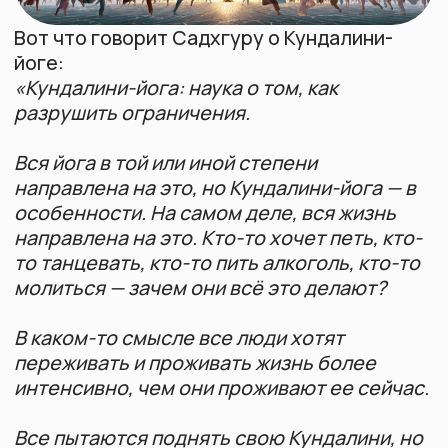
направлена на это, но Кундалини-йога — в
особенности. На самом деле, вся жизнь
направлена на это. Кто-то хочет петь, кто-
то танцевать, кто-то пить алкоголь, кто-то
молиться — зачем они всё это делают?
Видеокурсы
О преподавателе
Йогический блог
Войти в ЛК
В каком-то смысле все люди хотят
переживать и проживать жизнь более
интенсивно, чем они проживают ее сейчас.
Все пытаются поднять свою Кундалини, но
делают это бессистемно. Когда вы
подходите к этому научно, используя
правильный метод, мы называем это
йогой».
Будьте в курсе всех новостей
Узнавайте первыми о событиях и
акциях