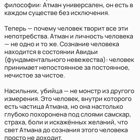
глубоко похоронена под слоями самскар,
страха, боли и искажённых желаний, что
свет Атмана до сознания этого человека
просто не доходит.
Йога не постулирует, что такой человек
невиновен. Йога говорит: у тебя есть
сознание — значит, есть и
ответственность. Авидья не снимает вину.
Она объясняет механизм, но не снимает
ответственность.
Тантрическая традиция говорит: даже
разрушительная энергия имеет природу
Шакти, но когда сознание спит, эта
энергия течёт неосознанно и слепо.
Насилие в понимании йоги — искажённая,
не узнавшая себя сила.
Единственный реальный способ не
впустить зло в свою жизнь — работа с
собственным сознанием. Йога —
инструмент для работы с собственным
сознанием.