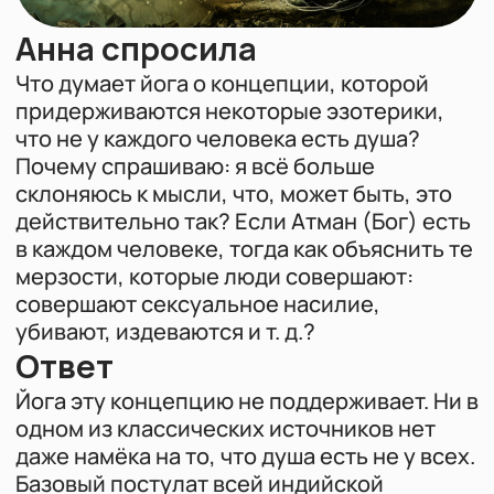
действительно так? Если Атман (Бог) есть
в каждом человеке, тогда как объяснить те
мерзости, которые люди совершают:
совершают сексуальное насилие,
убивают, издеваются и т. д.?
Ответ
Видеокурсы
О преподавателе
Йогический блог
Войти в ЛК
Йога эту концепцию не поддерживает. Ни в
одном из классических источников нет
даже намёка на то, что душа есть не у всех.
Базовый постулат всей индийской
философии: Атман универсален, он есть в
каждом существе без исключения.
Теперь — почему человек творит все эти
непотребства. Атман и личность человека
— не одно и то же. Сознание человека
находится в состоянии Авидьи
(фундаментального невежества): человек
принимает непостоянное за постоянное,
нечистое за чистое.
Насильник, убийца — не монстр из другого
измерения. Это человек, внутри которого
есть частица Атмана, но она настолько