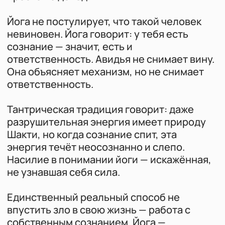
Будьте в курсе всех новостей
Узнавайте первыми о событиях и
акциях
Я соглашаюсь на
обработку
персональных данных
и получение
рассылок
Подписаться
Мы в соц.сетях
Telegram
YouTube
RuTube
Дзен
Вконтакте