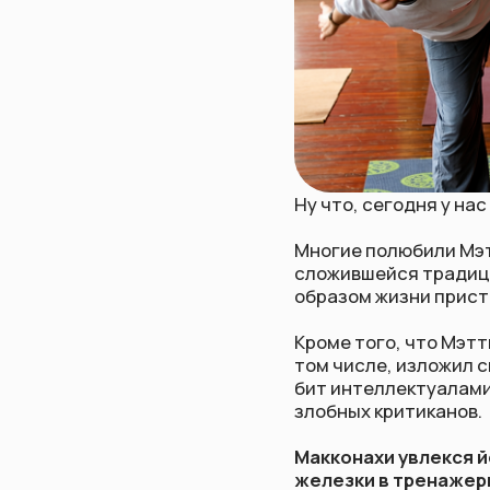
Ну что, сегодня у нас еще 
Многие полюбили Мэттью пос
сложившейся традиции, в «
образом жизни пристрастно
Кроме того, что Мэттью прак
том числе, изложил свой в
бит интеллектуалами, но по
злобных критиканов.
Макконахи увлекся йогой 8
железки в тренажерном зал
смыслом, делает тело сил
На вопрос колумниста Vogue
«бездельничаю, достаю св