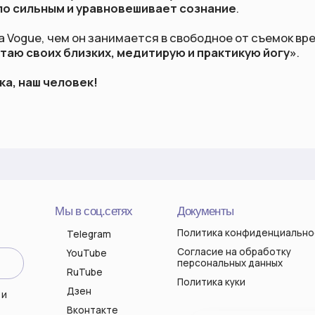
 человек!
Мы в соц.сетях
Документы
Контак
Политика конфиденциальности
hello@k
Telegram
(вопро
Согласие на обработку
YouTube
персональных данных
RuTube
Политика куки
Дзен
Вконтакте
АРИНА ЕВГЕНЬЕВНА
ИНН 632200860531
ОГРНИП 319631300101827