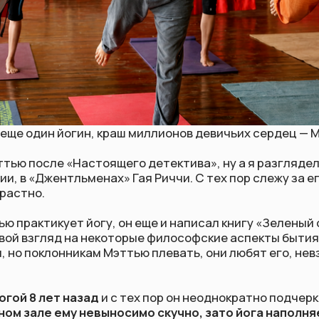
один йогин, краш миллионов девичьих сердец — Мэттью Макко
ле «Настоящего детектива», ну а я разглядела его, по
Джентльменах» Гая Риччи. С тех пор слежу за его фильмогр
.
тикует йогу, он еще и написал книгу «Зеленый свет», в котор
згляд на некоторые философские аспекты бытия, за что был
клонникам Мэттью плевать, они любят его, невзирая на инс
 лет назад
и с тех пор он неоднократно подчеркивал, что
тя
е ему невыносимо скучно, зато йога наполняет его жизнь
ьным и уравновешивает сознание
.
, чем он занимается в свободное от съемок время, Мэттью 
оих близких, медитирую и практикую йогу»
.