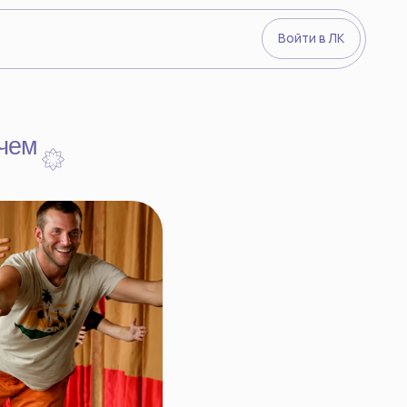
Войти в ЛК
Видеокурсы
О преподава
Йогический 
Войти в ЛК