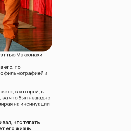
нахи.
афией и
ой, в
 нещадно
инуации
гать
ответил: